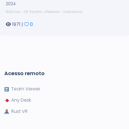
2024
Notícias
VR System
Release - Subversion
1971 |
0
Acesso remoto
Team Viewer
Any Desk
Rust VR