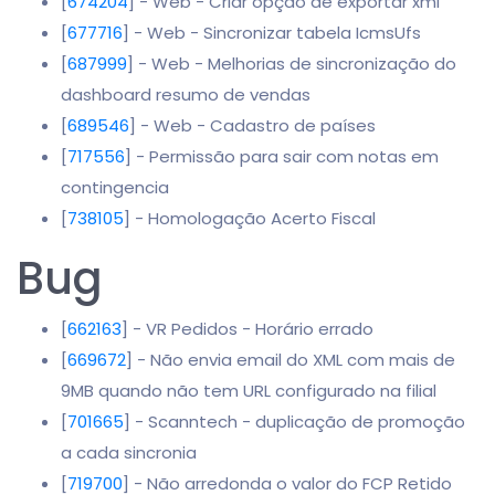
[
674204
] - Web - Criar opção de exportar xml
[
677716
] - Web - Sincronizar tabela IcmsUfs
[
687999
] - Web - Melhorias de sincronização do
dashboard resumo de vendas
[
689546
] - Web - Cadastro de países
[
717556
] - Permissão para sair com notas em
contingencia
[
738105
] - Homologação Acerto Fiscal
Bug
[
662163
] - VR Pedidos - Horário errado
[
669672
] - Não envia email do XML com mais de
9MB quando não tem URL configurado na filial
[
701665
] - Scanntech - duplicação de promoção
a cada sincronia
[
719700
] - Não arredonda o valor do FCP Retido