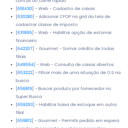
contas do carnê rápido
[
618430
] - Web - Cadastro de caixas
[
630280
] - Adicionar CFOP na grid da tela de
cadastrar classe de imposto
[
631895
] - Web - Habilitar opção de estornar
financeiro
[
642207
] - Gourmet - Somar crédito de todas
filiais
[
649594
] - Web - Consulta de caixas abertos
[
653222
] - Filtrar mais de uma situação de O.S na
busca
[
656819
] - Buscar produto por fornecedor no
Super Busca
[
659293
] - Habilitar baixa de estoque em outra
filial
[
659812
] - Gourmet - Permitir pedido em espera