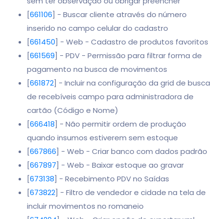
sem ter observação ou obrigar preencher
[
661106
] - Buscar cliente através do número
inserido no campo celular do cadastro
[
661450
] - Web - Cadastro de produtos favoritos
[
661569
] - PDV - Permissão para filtrar forma de
pagamento na busca de movimentos
[
661872
] - Incluir na configuração da grid de busca
de recebíveis campo para administradora de
cartão (Código e Nome)
[
666418
] - Não permitir ordem de produção
quando insumos estiverem sem estoque
[
667866
] - Web - Criar banco com dados padrão
[
667897
] - Web - Baixar estoque ao gravar
[
673138
] - Recebimento PDV no Saídas
[
673822
] - Filtro de vendedor e cidade na tela de
incluir movimentos no romaneio