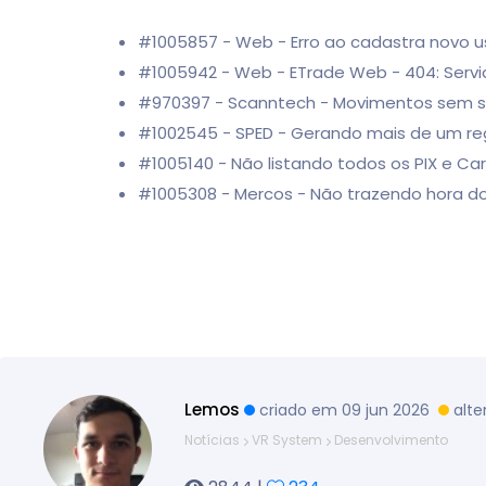
#1005857 - Web - Erro ao cadastra novo 
#1005942 - Web - ETrade Web - 404: Serv
#970397 - Scanntech - Movimentos sem sin
#1002545 - SPED - Gerando mais de um reg
#1005140 - Não listando todos os PIX e C
#1005308 - Mercos - Não trazendo hora 
Lemos
criado em 09 jun 2026
alte
Notícias
VR System
Desenvolvimento