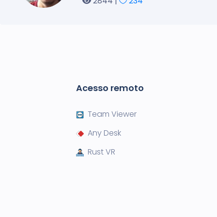
2844 |
234
Acesso remoto
Team Viewer
Any Desk
Rust VR