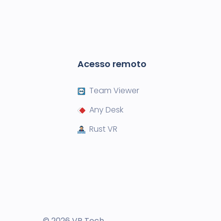
Acesso remoto
Team Viewer
Any Desk
Rust VR
© 2026 VR Tech