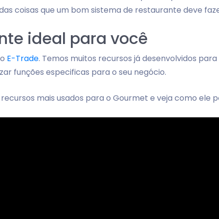
das coisas que um bom sistema de restaurante deve faze
nte ideal para você
 o
E-Trade
. Temos muitos recursos já desenvolvidos par
ar funções especificas para o seu negócio.
ecursos mais usados para o Gourmet e veja como ele po