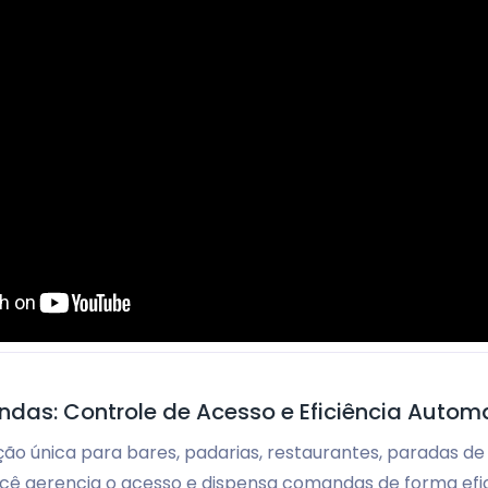
as: Controle de Acesso e Eficiência Autom
o única para bares, padarias, restaurantes, paradas de
cê gerencia o acesso e dispensa comandas de forma efic