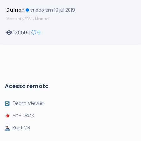
Damon
criado em 10 jul 2019
Manual
PDV
Manual
13550 |
0
Acesso remoto
Team Viewer
Any Desk
Rust VR