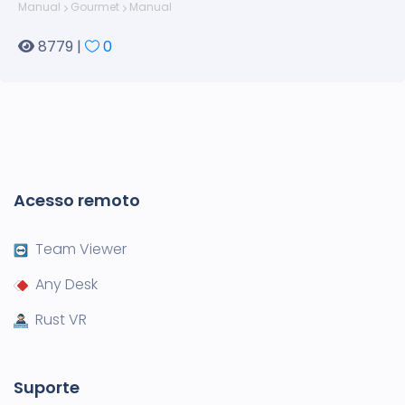
Manual
Gourmet
Manual
8779 |
0
Acesso remoto
Team Viewer
Any Desk
Rust VR
Suporte