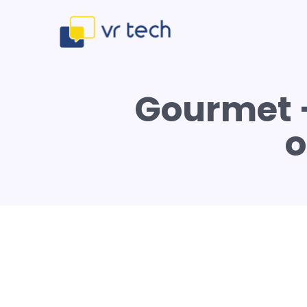
Gourmet 
o