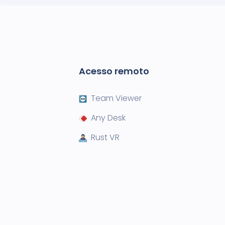
Acesso remoto
Team Viewer
Any Desk
Rust VR