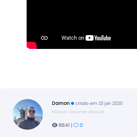
Damon
criado em 23 jan 2020
Manual
Gourmet
Manual
8841 |
0