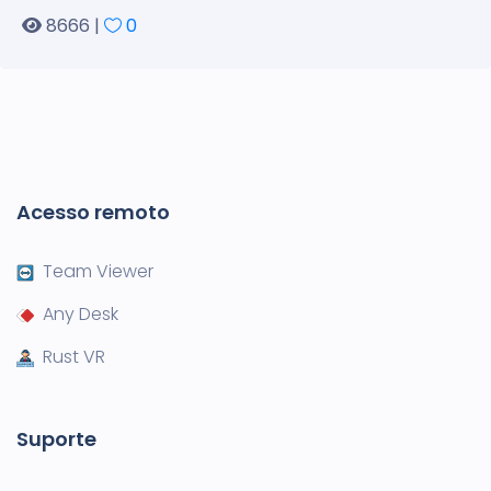
8666 |
0
Acesso remoto
Team Viewer
Any Desk
Rust VR
Suporte