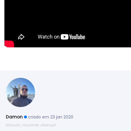
Damon
criado em 23 jan 2020
Manual
Gourmet
Manual