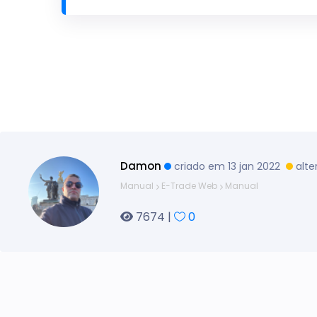
Damon
criado em 13 jan 2022
alt
Manual
E-Trade Web
Manual
7674 |
0