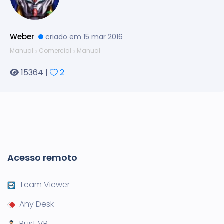
Weber
criado em 15 mar 2016
Manual
Comercial
Manual
15364 |
2
Acesso remoto
Team Viewer
Any Desk
Rust VR