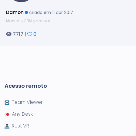
Damon
criado em 11 abr 2017
Manual
CRM
Manual
7717 |
0
Acesso remoto
Team Viewer
Any Desk
Rust VR