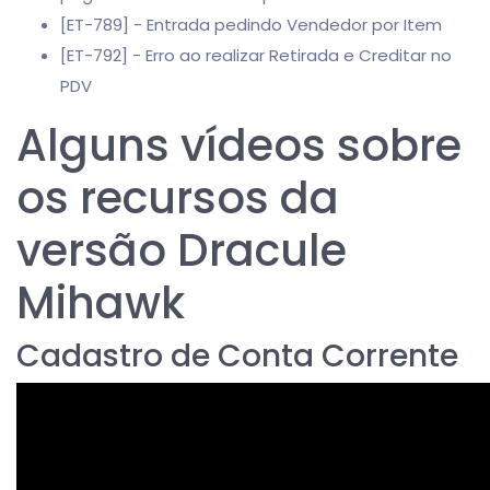
[ET-789] - Entrada pedindo Vendedor por Item
[ET-792] - Erro ao realizar Retirada e Creditar no
PDV
Alguns vídeos sobre
os recursos da
versão Dracule
Mihawk
Cadastro de Conta Corrente