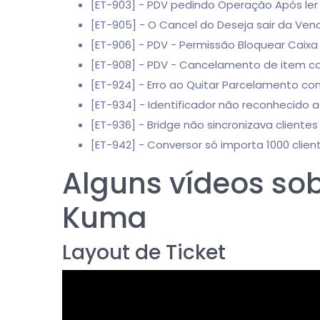
[ET-903] - PDV pedindo Operação Após ler
[ET-905] - O Cancel do Deseja sair da Ve
[ET-906] - PDV - Permissão Bloquear Caix
[ET-908] - PDV - Cancelamento de item co
[ET-924] - Erro ao Quitar Parcelamento c
[ET-934] - Identificador não reconhecido 
[ET-936] - Bridge não sincronizava clientes
[ET-942] - Conversor só importa 1000 clien
Alguns vídeos so
Kuma
Layout de Ticket