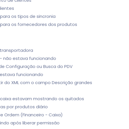
to de clientes
lientes
para os tipos de sincronia
io para os fornecedores dos produtos
 transportadora
e - não estava funcionando
a de Configuração ou Busca do PDV
 estava funcionando
rtir do XML com o campo Descrição grandes
no caixa estavam mostrando os quitados
as por produtos diário
de Ordem (Financeiro - Caixa)
rindo após liberar permissão