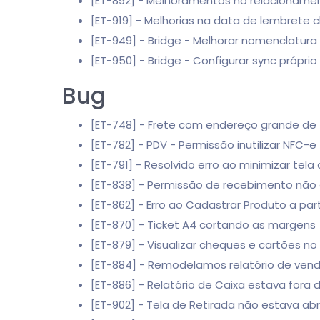
[ET-892] - Melhoramentos no relacionamen
[ET-919] - Melhorias na data de lembrete c
[ET-949] - Bridge - Melhorar nomenclatura 
[ET-950] - Bridge - Configurar sync própr
Bug
[ET-748] - Frete com endereço grande de
[ET-782] - PDV - Permissão inutilizar NFC-
[ET-791] - Resolvido erro ao minimizar tel
[ET-838] - Permissão de recebimento não
[ET-862] - Erro ao Cadastrar Produto a pa
[ET-870] - Ticket A4 cortando as margens
[ET-879] - Visualizar cheques e cartões 
[ET-884] - Remodelamos relatório de vend
[ET-886] - Relatório de Caixa estava fora 
[ET-902] - Tela de Retirada não estava ab