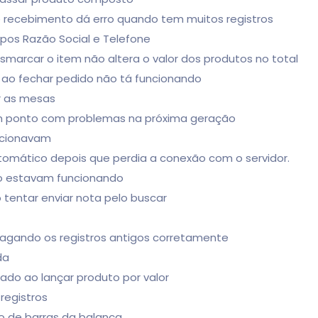
de recebimento dá erro quando tem muitos registros
mpos Razão Social e Telefone
marcar o item não altera o valor dos produtos no total
t ao fechar pedido não tá funcionando
r as mesas
om ponto com problemas na próxima geração
ncionavam
automático depois que perdia a conexão com o servidor.
ão estavam funcionando
 tentar enviar nota pelo buscar
pagando os registros antigos corretamente
da
nado ao lançar produto por valor
 registros
go de barras da balança