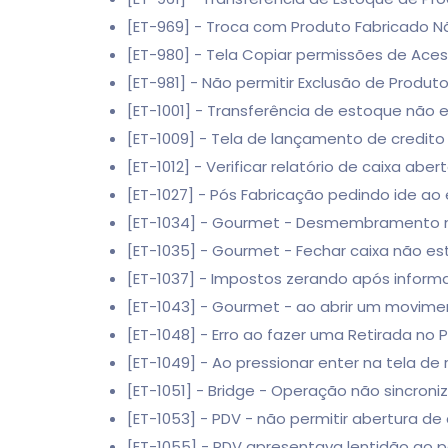
[ET-969] - Troca com Produto Fabricado Nã
[ET-980] - Tela Copiar permissões de Ace
[ET-981] - Não permitir Exclusão de Prod
[ET-1001] - Transferência de estoque não e
[ET-1009] - Tela de lançamento de credit
[ET-1012] - Verificar relatório de caixa abe
[ET-1027] - Pós Fabricação pedindo ide ao 
[ET-1034] - Gourmet - Desmembramento n
[ET-1035] - Gourmet - Fechar caixa não e
[ET-1037] - Impostos zerando após informa
[ET-1043] - Gourmet - ao abrir um movim
[ET-1048] - Erro ao fazer uma Retirada no 
[ET-1049] - Ao pressionar enter na tela 
[ET-1051] - Bridge - Operação não sincroni
[ET-1053] - PDV - não permitir abertura d
[ET-1055] - PDV apresentava lentidão ao