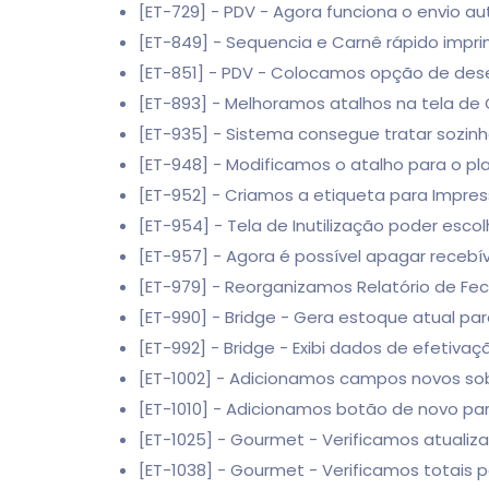
[ET-729] - PDV - Agora funciona o envio a
[ET-849] - Sequencia e Carnê rápido impr
[ET-851] - PDV - Colocamos opção de des
[ET-893] - Melhoramos atalhos na tela de
[ET-935] - Sistema consegue tratar sozinho
[ET-948] - Modificamos o atalho para o p
[ET-952] - Criamos a etiqueta para Impre
[ET-954] - Tela de Inutilização poder esco
[ET-957] - Agora é possível apagar recebív
[ET-979] - Reorganizamos Relatório de F
[ET-990] - Bridge - Gera estoque atual par
[ET-992] - Bridge - Exibi dados de efetivaç
[ET-1002] - Adicionamos campos novos so
[ET-1010] - Adicionamos botão de novo par
[ET-1025] - Gourmet - Verificamos atualiz
[ET-1038] - Gourmet - Verificamos totais 