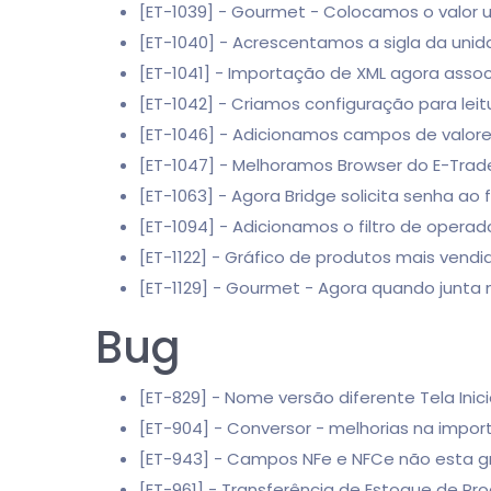
[ET-1039] - Gourmet - Colocamos o valor uni
[ET-1040] - Acrescentamos a sigla da unida
[ET-1041] - Importação de XML agora asso
[ET-1042] - Criamos configuração para leit
[ET-1046] - Adicionamos campos de valore
[ET-1047] - Melhoramos Browser do E-Tra
[ET-1063] - Agora Bridge solicita senha ao 
[ET-1094] - Adicionamos o filtro de operad
[ET-1122] - Gráfico de produtos mais vendi
[ET-1129] - Gourmet - Agora quando junta 
Bug
[ET-829] - Nome versão diferente Tela Ini
[ET-904] - Conversor - melhorias na impo
[ET-943] - Campos NFe e NFCe não esta g
[ET-961] - Transferência de Estoque de 