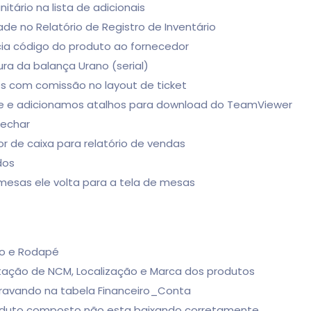
tário na lista de adicionais
de no Relatório de Registro de Inventário
cia código do produto ao fornecedor
ura da balança Urano (serial)
s com comissão no layout de ticket
de e adicionamos atalhos para download do TeamViewer
fechar
or de caixa para relatório de vendas
dos
mesas ele volta para a tela de mesas
cio e Rodapé
rtação de NCM, Localização e Marca dos produtos
ravando na tabela Financeiro_Conta
Produto composto não esta baixando corretamente