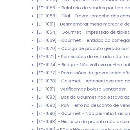
[ET-1056] - Relatório de vendas por tipo 
[ET-1058] - Filial - Travar tamanho dos ca
[ET-1061] - Desmembrar mesa marcar e des
[ET-1064] - Gourmet - impressão de ticke
[ET-1069] - Gourmet - lentidão ao carrega
[ET-1070] - Código de produto gerado c
[ET-1072] - Permissões de entrada não fu
[ET-1074] - Bridge - Não voltava on-line 
[ET-1077] - Permissões de gravar saída n
[ET-1078] - Gourmet - Apresentava erro ao
[ET-1081] - Verificamos boleto Santander
[ET-1083] - Bot do Gourmet não estava a
[ET-1093] - PDV - erro no desconto de ven
[ET-1096] - Gourmet - Não permitia fracio
[ET-1098] - Histórico do produto não exibia
[ET-1100] - PDV - Não estava lendo o códi