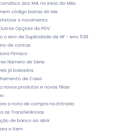
utomático dos XML no Inicio do Mês
imem código barras do Ide
efetivar o movimento
 Outras Opções do PDV
 o erro de Duplicidade de NF - erro 539
lano de contas
ssora Pimaco
lher Número de Série
eis já baixados
echamento de Caixa
a novos produtos e novas filiais
ão
bre a nota de compra na Entrada
a as Transferências
ação de banco ao abrir
para o item