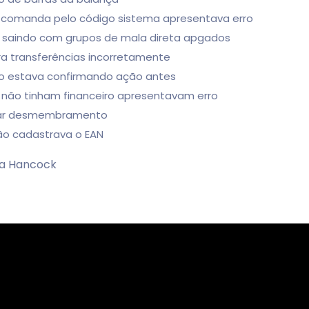
 a comanda pelo código sistema apresentava erro
va saindo com grupos de mala direta apgados
ara transferências incorretamente
ão estava confirmando ação antes
 não tinham financeiro apresentavam erro
lizar desmembramento
não cadastrava o EAN
oa Hancock