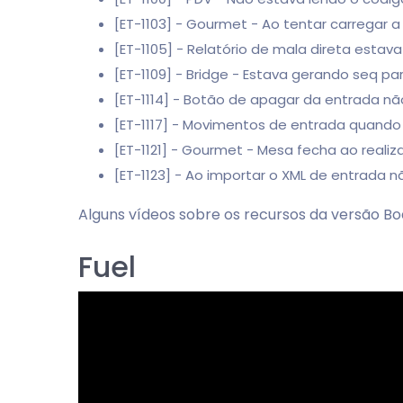
[ET-1103] - Gourmet - Ao tentar carregar
[ET-1105] - Relatório de mala direta esta
[ET-1109] - Bridge - Estava gerando seq p
[ET-1114] - Botão de apagar da entrada n
[ET-1117] - Movimentos de entrada quando
[ET-1121] - Gourmet - Mesa fecha ao rea
[ET-1123] - Ao importar o XML de entrada 
Alguns vídeos sobre os recursos da versão B
Fuel