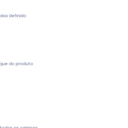
ixa definido
toque do produto
a todos os campos