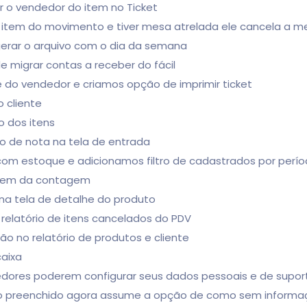
r o vendedor do item no Ticket
o item do movimento e tiver mesa atrelada ele cancela a m
gerar o arquivo com o dia da semana
e migrar contas a receber do fácil
e do vendedor e criamos opção de imprimir ticket
o cliente
o dos itens
o de nota na tela de entrada
 com estoque e adicionamos filtro de cadastrados por perí
 item da contagem
na tela de detalhe do produto
 relatório de itens cancelados do PDV
ão no relatório de produtos e cliente
aixa
edores poderem configurar seus dados pessoais e de supor
não preenchido agora assume a opção de como sem inform