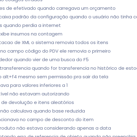
cones de efetivado quando carregava um orçamento
 caixa padrão da configuração quando o usuário não tinha ca
es quando perdia a internet
 exibe insumos na contagem
tacao de XML o sistema removia todos os itens
o no campo código do PDV ele removia o primeiro
endedor quando vier de uma busca do F5
 transferencia quando for transferencia no histórico de es
m o alt+f4 mesmo sem permissão pra sair da tela
va para valores inferiores a 1
tível não estavam autorizando
s de devolução e itens aleatórios
 não calculava quando base reduzida
uncionava no campo de desconto do item
r produto não estava considerando apenas a data
sentando erro de referencia de objeto quando não preenchi