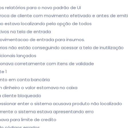
os relatórios para o novo padrão de UI
 troca de cliente com movimento efetivado e antes de emiti
não estava localizando pela opção de todos
ativos na tela de entrada
 movimentacao de entrada para insumos.
ios não estão conseguindo acessar a tela de inutilização
icionais lançados
ncionava corretamente com itens de validade
te 1
ento em conta bancária
 dinheiro o valor estornava no caixa
a cliente bloqueado
ressionar enter o sistema acusava produto não localizado
corrente o sistema estava apresentando erro
ava para limite de credito
do códigos errados