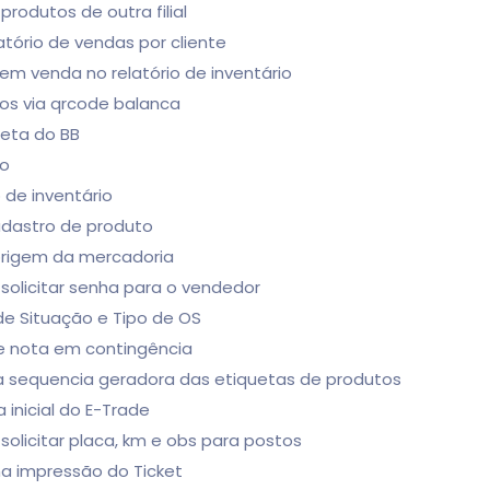
rodutos de outra filial
latório de vendas por cliente
em venda no relatório de inventário
utos via qrcode balanca
leta do BB
do
o de inventário
adastro de produto
origem da mercadoria
solicitar senha para o vendedor
de Situação e Tipo de OS
e nota em contingência
a sequencia geradora das etiquetas de produtos
a inicial do E-Trade
solicitar placa, km e obs para postos
na impressão do Ticket