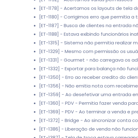
[ET-1178] - Acertamos os layouts de tela d
[ET-1180] - Corrigimos erro que permitia a
[ET-1187] - Busca de clientes na entrada 
[ET-1188] - Estava exibindo funcionários in
[ET-1315] - Sistema não permitia realizar
[ET-1329] - Mesmo com permissão os usuár
[ET-1331] - Gourmet - não carregava os ad
[ET-1332] - Exportar para balança não fu
[ET-1350] - Erro ao receber credito do clien
[ET-1356] - Não emitia nota com recebim
[ET-1359] - Ao desefetivar uma entrada em
[ET-1360] - PDV - Permitia fazer venda par
[ET-1369] - PDV - Ao terminar a venda e p
[ET-1372] - Bridge - Ao sincronizar conta 
[ET-1386] - Liberação de venda não funcion
[ET-1387] - Tela de troca estava carregan