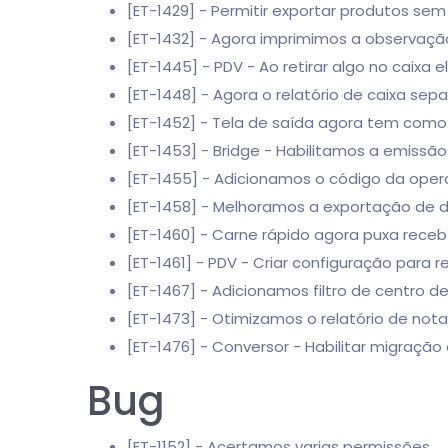
[ET-1429] - Permitir exportar produtos se
[ET-1432] - Agora imprimimos a observaç
[ET-1445] - PDV - Ao retirar algo no caixa
[ET-1448] - Agora o relatório de caixa sepa
[ET-1452] - Tela de saída agora tem como 
[ET-1453] - Bridge - Habilitamos a emissão 
[ET-1455] - Adicionamos o código da oper
[ET-1458] - Melhoramos a exportação de 
[ET-1460] - Carne rápido agora puxa recebív
[ET-1461] - PDV - Criar configuração para
[ET-1467] - Adicionamos filtro de centro d
[ET-1473] - Otimizamos o relatório de nota
[ET-1476] - Conversor - Habilitar migraçã
Bug
[ET-1152] - Acertamos varias permissões