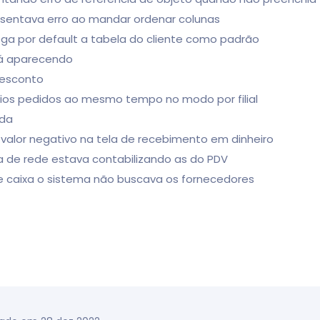
resentava erro ao mandar ordenar colunas
rega por default a tabela do cliente como padrão
stá aparecendo
desconto
ários pedidos ao mesmo tempo no modo por filial
ada
r valor negativo na tela de recebimento em dinheiro
ça de rede estava contabilizando as do PDV
de caixa o sistema não buscava os fornecedores