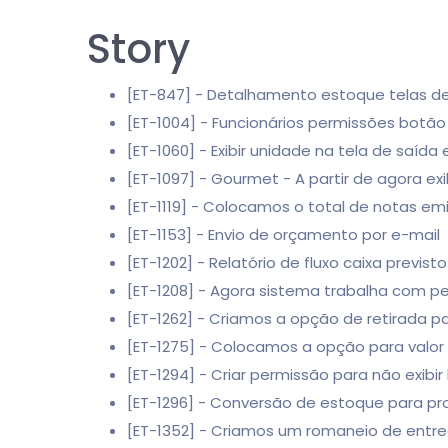
Story
[ET-847] - Detalhamento estoque telas de
[ET-1004] - Funcionários permissões botã
[ET-1060] - Exibir unidade na tela de saída
[ET-1097] - Gourmet - A partir de agora 
[ET-1119] - Colocamos o total de notas emi
[ET-1153] - Envio de orçamento por e-mail
[ET-1202] - Relatório de fluxo caixa previ
[ET-1208] - Agora sistema trabalha com p
[ET-1262] - Criamos a opção de retirada p
[ET-1275] - Colocamos a opção para valor 
[ET-1294] - Criar permissão para não exibi
[ET-1296] - Conversão de estoque para 
[ET-1352] - Criamos um romaneio de entre