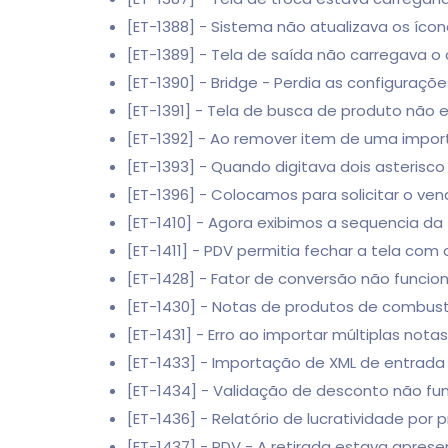
[ET-1388] - Sistema não atualizava os í
[ET-1389] - Tela de saída não carregava o
[ET-1390] - Bridge - Perdia as configuraçõ
[ET-1391] - Tela de busca de produto não
[ET-1392] - Ao remover item de uma impor
[ET-1393] - Quando digitava dois asterisc
[ET-1396] - Colocamos para solicitar o v
[ET-1410] - Agora exibimos a sequencia da
[ET-1411] - PDV permitia fechar a tela co
[ET-1428] - Fator de conversão não funciona
[ET-1430] - Notas de produtos de combus
[ET-1431] - Erro ao importar múltiplas nota
[ET-1433] - Importação de XML de entrada
[ET-1434] - Validação de desconto não f
[ET-1436] - Relatório de lucratividade po
[ET-1437] - PDV - A retirada estava apre