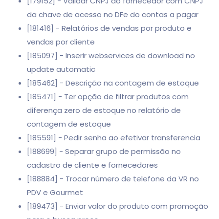
[179152] - Validar CNPJ do fornecedor com CNPJ
da chave de acesso no DFe do contas a pagar
[181416] - Relatórios de vendas por produto e
vendas por cliente
[185097] - Inserir webservices de download no
update automatic
[185462] - Descrição na contagem de estoque
[185471] - Ter opção de filtrar produtos com
diferença zero de estoque no relatório de
contagem de estoque
[185591] - Pedir senha ao efetivar transferencia
[188699] - Separar grupo de permissão no
cadastro de cliente e fornecedores
[188884] - Trocar número de telefone da VR no
PDV e Gourmet
[189473] - Enviar valor do produto com promoção