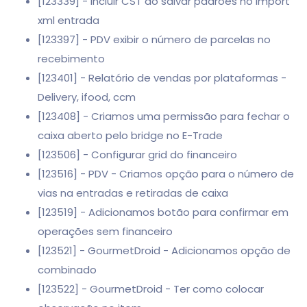
[123339] - Incluir CST ao salvar padrões no import
xml entrada
[123397] - PDV exibir o número de parcelas no
recebimento
[123401] - Relatório de vendas por plataformas -
Delivery, ifood, ccm
[123408] - Criamos uma permissão para fechar o
caixa aberto pelo bridge no E-Trade
[123506] - Configurar grid do financeiro
[123516] - PDV - Criamos opção para o número de
vias na entradas e retiradas de caixa
[123519] - Adicionamos botão para confirmar em
operações sem financeiro
[123521] - GourmetDroid - Adicionamos opção de
combinado
[123522] - GourmetDroid - Ter como colocar