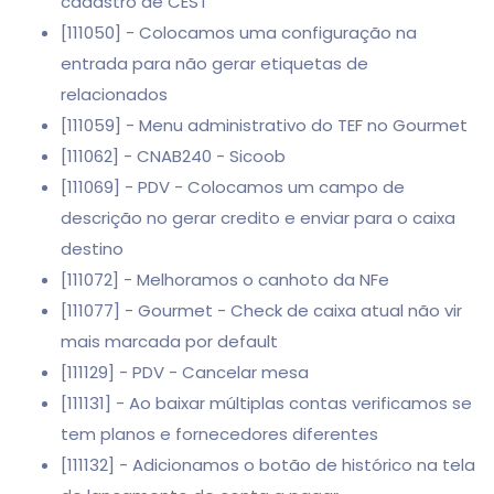
cadastro de CEST
[111050] - Colocamos uma configuração na
entrada para não gerar etiquetas de
relacionados
[111059] - Menu administrativo do TEF no Gourmet
[111062] - CNAB240 - Sicoob
[111069] - PDV - Colocamos um campo de
descrição no gerar credito e enviar para o caixa
destino
[111072] - Melhoramos o canhoto da NFe
[111077] - Gourmet - Check de caixa atual não vir
mais marcada por default
[111129] - PDV - Cancelar mesa
[111131] - Ao baixar múltiplas contas verificamos se
tem planos e fornecedores diferentes
[111132] - Adicionamos o botão de histórico na tela