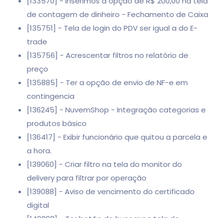
[133570] - Inserimos a opção de R$ 200,00 na tela
de contagem de dinheiro - Fechamento de Caixa
[135751] - Tela de login do PDV ser igual a do E-
trade
[135756] - Acrescentar filtros no relatório de
preço
[135885] - Ter a opção de envio de NF-e em
contingencia
[136245] - NuvemShop - Integração categorias e
produtos básico
[136417] - Exibir funcionário que quitou a parcela e
a hora.
[139060] - Criar filtro na tela do monitor do
delivery para filtrar por operação
[139088] - Aviso de vencimento do certificado
digital