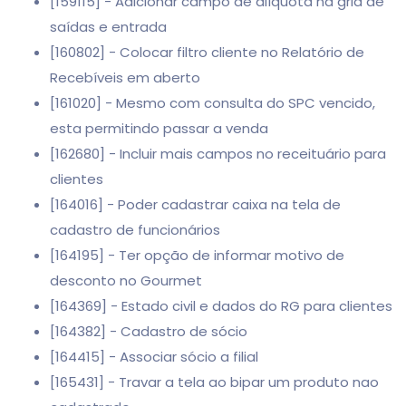
[159115] - Adicionar campo de alíquota na grid de
saídas e entrada
[160802] - Colocar filtro cliente no Relatório de
Recebíveis em aberto
[161020] - Mesmo com consulta do SPC vencido,
esta permitindo passar a venda
[162680] - Incluir mais campos no receituário para
clientes
[164016] - Poder cadastrar caixa na tela de
cadastro de funcionários
[164195] - Ter opção de informar motivo de
desconto no Gourmet
[164369] - Estado civil e dados do RG para clientes
[164382] - Cadastro de sócio
[164415] - Associar sócio a filial
[165431] - Travar a tela ao bipar um produto nao