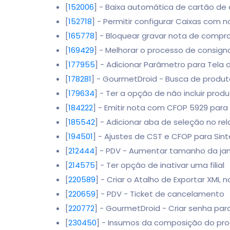
[
152006
] - Baixa automática de cartão de 
[
152718
] - Permitir configurar Caixas com 
[
165778
] - Bloquear gravar nota de comp
[
169429
] - Melhorar o processo de consig
[
177955
] - Adicionar Parâmetro para Tela 
[
178281
] - GourmetDroid - Busca de produ
[
179634
] - Ter a opção de não incluir prod
[
184222
] - Emitir nota com CFOP 5929 para 
[
185542
] - Adicionar aba de seleção no rel
[
194501
] - Ajustes de CST e CFOP para Sin
[
212444
] - PDV - Aumentar tamanho da jan
[
214575
] - Ter opção de inativar uma filial
[
220589
] - Criar o Atalho de Exportar XM
[
220659
] - PDV - Ticket de cancelamento
[
220772
] - GourmetDroid - Criar senha par
[
230450
] - Insumos da composição do prod