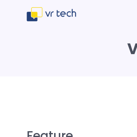
V
Feature