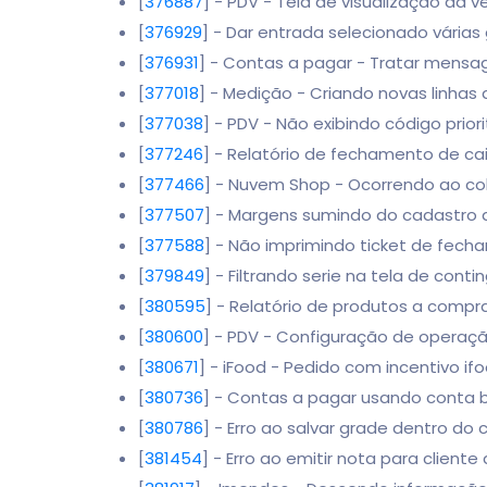
[
376887
] - PDV - Tela de visualização da
[
376929
] - Dar entrada selecionado vária
[
376931
] - Contas a pagar - Tratar mensa
[
377018
] - Medição - Criando novas linh
[
377038
] - PDV - Não exibindo código pri
[
377246
] - Relatório de fechamento de ca
[
377466
] - Nuvem Shop - Ocorrendo ao col
[
377507
] - Margens sumindo do cadastro 
[
377588
] - Não imprimindo ticket de fech
[
379849
] - Filtrando serie na tela de conti
[
380595
] - Relatório de produtos a compra
[
380600
] - PDV - Configuração de oper
[
380671
] - iFood - Pedido com incentivo i
[
380736
] - Contas a pagar usando conta 
[
380786
] - Erro ao salvar grade dentro do
[
381454
] - Erro ao emitir nota para cliente