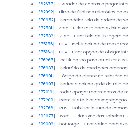
[
362677
] - Gerador de contas a pagar inf
[
362992
] - Filtro de filial nos relatórios de
[
370952
] - Remodelar tela de ordem de se
[
372581
] - Web - Criar rota para exibir a v
[
372582
] - Web - Criar tela de Listagem d
[
375156
] - PDV - Incluir coluna de mesa
[
375164
] - PDV - Criar opção de obrigar 
[
376265
] - Incluir botão para atualizar cu
[
376987
] - Relatório de medições ordena
[
376991
] - Código do cliente no relatório
[
376997
] - Retirar a coluna qtde da tela 
[
377019
] - Poder apagar movimentos de 
[
377209
] - Permitir efetivar desagregaçã
[
382766
] - PDV - Habilitar leitura de com
[
393677
] - Web - Criar sync das tabela
[
399002
] - BotJorge - Criar rotina para e