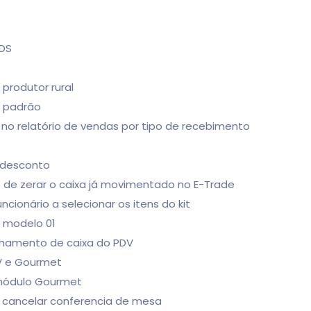
KDS
produtor rural
e padrão
r no relatório de vendas por tipo de recebimento
r desconto
 de zerar o caixa já movimentado no E-Trade
ncionário a selecionar os itens do kit
 modelo 01
chamento de caixa do PDV
V e Gourmet
 módulo Gourmet
e cancelar conferencia de mesa