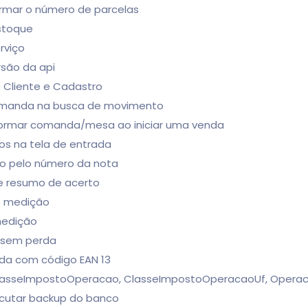
ormar o número de parcelas
 estoque
rviço
ersão da api
e Cliente e Cadastro
/comanda na busca de movimento
informar comanda/mesa ao iniciar uma venda
stos na tela de entrada
do pelo número da nota
 de resumo de acerto
de medição
medição
o sem perda
anda com código EAN 13
s ClasseImpostoOperacao, ClasseImpostoOperacaoUf, Opera
xecutar backup do banco