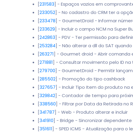
[
231583
] - Espaços vazios em comprovant
[
233052
] - No cadastro do CRM ter a opçã
[
233478
] - GourmetDroid - Informar núme
[
233629
] - Incluir o campo NCM na Super 
[
242863
] - PDV - Ter permissão para defini
[
253284
] - Não alterar a dll do SAT quand
[
263271
] - Gourmet droid - Abrir comanda 
[
271881
] - Consultar movimento pelo ID na 
[
279700
] - GourmetDroid - Permitir lança
[
285502
] - Promoção do tipo cashback
[
327657
] - Incluir Tipo Item do produto na
[
329842
] - Contador de tempo para próxi
[
338560
] - Filtrar por Data da Retirada no
[
341787
] - Web - Produto alterar e incluir
[
341910
] - Bridge - Sincronizar dependente
[
351611
] - SPED ICMS - Atualização para o l