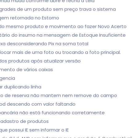
 venda muda conforme abre e fecha a tela
s grades de um produto sem preço trava o sistema
gem retornada no Estorno
as do mesmo produto e movimento ao fazer Novo Acerto
oritário do insumo na mensagem de Estoque Insuficiente
ixa desconsiderando Pix na soma total
ocar mais de uma foto ou trocando a foto principal.
dos produtos após atualizar versão
amento de vários caixas
ngencia
r duplicando linha
ação de reserva não mantem nem remove do campo
food descendo com valor faltando
bancária não está funcionando corretamente
 cadastro de produtos
 que possui IE sem informar o IE