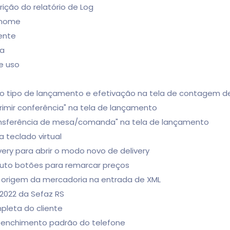
rição do relatório de Log
 nome
iente
da
e uso
o do tipo de lançamento e efetivação na tela de contagem 
rimir conferência" na tela de lançamento
ransferência de mesa/comanda" na tela de lançamento
 teclado virtual
ivery para abrir o modo novo de delivery
oduto botões para remarcar preços
ar origem da mercadoria na entrada de XML
/2022 da Sefaz RS
pleta do cliente
reenchimento padrão do telefone