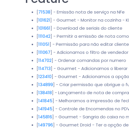
[
71538
] - Emissão nota de serviço na NFe
[
101621
] - Gourmet - Monitor na cozinha - 
[
101661
] - Download de seriais do cliente
[
111042
] - Permitir a emissão de nota como 
[
111051
] - Permissão para não editar client
[
111067
] - Adicionamos o filtro de vendedo
[
114702
] - Ordenar comandas por numero
[
114713
] - Gourmet - Adicionamos o libera
[
123410
] - Gourmet - Adicionamos a opção
[
134899
] - Criar permissão que obrigue o fu
[
138418
] - Lançamento de nota de compra
[
141845
] - Melhoramos a impressão de fe
[
141945
] - Controle de Encomendas no PD
[
145816
] - Gourmet - Sangria do caixa no
[
149796
] - Gourmet Droid - Ter a opção d