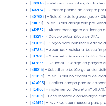
[
400683
] - Melhorar a visualização da desc
[
402174
] - Ordenar pedido de compra por
[
407685
] - Relatório de log avançado - Cl
[
411041
] - Web - Criar design tela pré-ven
[
412552
] - Alterar mensagem de Licença d
[
413297
] - Cálculo automático de DIFAL
[
413625
] - Opção para inabilitar a ediçã
[
417824
] - Gourmet - Adicionar botão "Imp
[
417825
] - Gourmet - Adicionar botão "T
[
417827
] - Gourmet - Código do garçom via
[
418815
] - Substituir o botão gerenciar del
[
421154
] - Web - Criar no cadastro de Pr
[
424105
] - Habilitar campo para selecion
[
424106
] - Implementar Decreto nº 56.670
[
424114
] - Ficha mostrar a observação com
[
426157
] - PDV - Colocar mascara para p