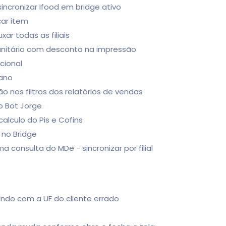
sincronizar Ifood em bridge ativo
çar item
ar todas as filiais
r unitário com desconto na impressão
cional
rano
o nos filtros dos relatórios de vendas
do Bot Jorge
calculo do Pis e Cofins
s no Bridge
 consulta do MDe - sincronizar por filial
do com a UF do cliente errado