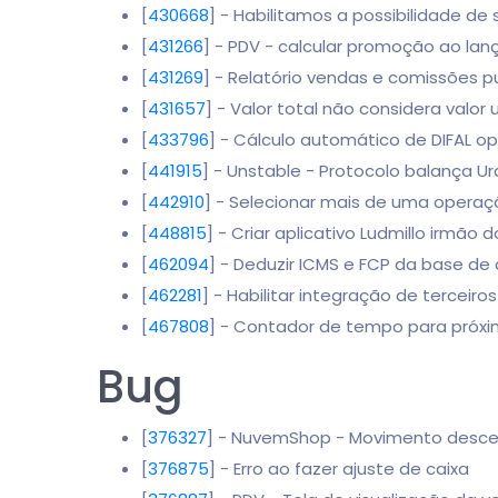
[
430668
] - Habilitamos a possibilidade de 
[
431266
] - PDV - calcular promoção ao lan
[
431269
] - Relatório vendas e comissões pux
[
431657
] - Valor total não considera valo
[
433796
] - Cálculo automático de DIFAL op
[
441915
] - Unstable - Protocolo balança U
[
442910
] - Selecionar mais de uma operaçã
[
448815
] - Criar aplicativo Ludmillo irmão 
[
462094
] - Deduzir ICMS e FCP da base de 
[
462281
] - Habilitar integração de terceiro
[
467808
] - Contador de tempo para próxima
Bug
[
376327
] - NuvemShop - Movimento descen
[
376875
] - Erro ao fazer ajuste de caixa