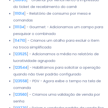
do ticket de recebimento do carnê
[
111014
] - Relatório de consumo por mesa e
comandas
[
111134
] - Gourmet - Adicionamos um campo para
pesquisar o combinado
[
114710
] - Criamos um atalho para excluir o item
na troca simplificada
[
123525
] - Adicionamos a média no relatório de
lucratividade agrupado
[
123544
] - Habilitamos para solicitar a operação
quando não tiver padrão configurado
[
123558
] - PDV - Agora exibe o tempo na tela de
comanda
[
123560
] - Criamos uma validação de venda por
senha
[
123770
] - Deixar o vendedor padrão da venda fixo