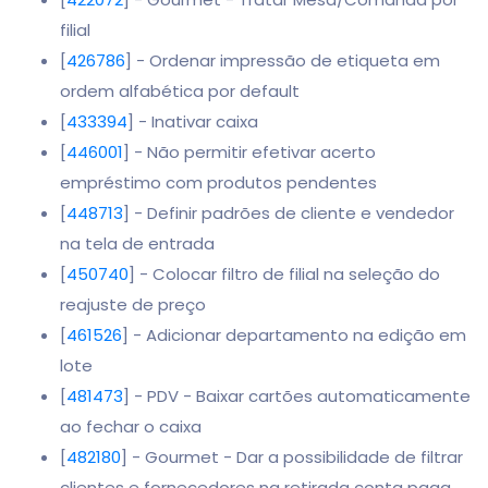
filial
[
426786
] - Ordenar impressão de etiqueta em
ordem alfabética por default
[
433394
] - Inativar caixa
[
446001
] - Não permitir efetivar acerto
empréstimo com produtos pendentes
[
448713
] - Definir padrões de cliente e vendedor
na tela de entrada
[
450740
] - Colocar filtro de filial na seleção do
reajuste de preço
[
461526
] - Adicionar departamento na edição em
lote
[
481473
] - PDV - Baixar cartões automaticamente
ao fechar o caixa
[
482180
] - Gourmet - Dar a possibilidade de filtrar
clientes e fornecedores na retirada conta paga