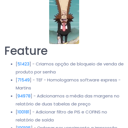
Feature
[
51423
] - Criamos opção de bloqueio de venda de
produto por senha
[
71549
] - TEF - Homologamos software express -
Martins
[
94978
] - Adicionamos a média das margens no
relatório de duas tabelas de preço
[
100181
] - Adicionar filtro de PIS e COFINS no
relatório de saída
[
100195
] - Ordenar por vencimento a impressão