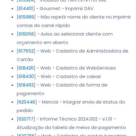
[
614401
] - Gourmet - Imprimir DAV
[
615989
] - Não repetir nome do cliente no Imprimir
contas do carnê rápido
[
616056
] - Aviso ao selecionar cliente com
orçamento em aberto
[
617652
] - Web - Cadastro de Administradora de
Cartão
[
618426
] - Web - Cadastro de WebServices
[
618430
] - Web - Cadastro de caixas
[
618492
] - Web - Cadastro de forma de
pagamento
[
620446
] - Mercos - Integrar envio de status do
pedido
[
620717
] - Informe Técnico 2024.002 - v.1.01 -
Atualização da tabela de meios de pagamento
[
620766
] - Web - Cadastro de contas bancárias