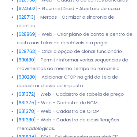
[
624502
] - GourmetDroid - Abertura de caixa
[
628713
] - Mercos - Otimizar a sincronia de
clientes
[
628869
] - Web - Criar plano de conta e centro de
custo nas telas de recebíveis e a pagar
[
629763
] - Criar a opção de clonar funcionário
[
630180
] - Permitir informar varias sequencias de
movimentos ao mesmo tempo no romaneio
[
630280
] - Adicionar CFOP na grid da tela de
cadastrar classe de imposto
[
631372
] - Web - Cadastro de tabela de preço
[
631375
] - Web - Cadastro de NCM
[
631378
] - Web - Cadastro de CFOP
[
631380
] - Web - Cadastro de classificações
mercadológicas.
[
631834
] - PDV - Solicitar senha para abrir F12