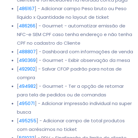
[
486167
] - Adicionar campo Peso bruto ou Peso
líquido x Quantidade no layout de ticket
[
486266
] - Gourmet - automatizar emissão de
NFC-e SEM CPF caso tenha endereço e não tenha
CPF no cadastro do Cliente
[
488807
] - Dashboard com informações de venda
[
490369
] - Gourmet - Exibir observação da mesa
[
492902
] - Salvar CFOP padrão para notas de
compra
[
494982
] - Gourmet - Ter a opção de retornar
para tela de pedidos ou de comandas
[
495071
] - Adicionar impressão individual na super
busca
[
495255
] - Adicionar campo de total produtos
com acréscimos no ticket
[
501033
] - PDV - Sinalização de limite do cliente