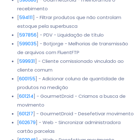
recebimento
[
594111
] - Filtrar produtos que não controlam
estoque pela superbusca
[
597856
] - PDV - Liquidação de título
[
599035
] - Botjorge - Melhorias de transmissão
de arquivos com FluentFTP
[
599931
] - Cliente comissionado vinculado ao
cliente comum
[
600155
] - Adicionar coluna de quantidade de
produtos na medição
[
601214
] - GourmetDroid - Criamos a busca de
movimento
[
601217
] - GourmetDroid - Desefetivar movimento
[
602679
] - Web - Sincronizar administradora
cartão parcelas
[
602946
] - Web - Desefetivar movimento