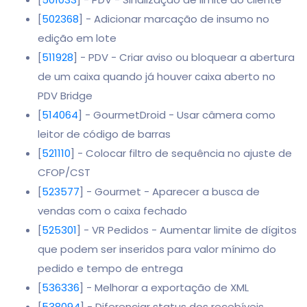
[
502368
] - Adicionar marcação de insumo no
edição em lote
[
511928
] - PDV - Criar aviso ou bloquear a abertura
de um caixa quando já houver caixa aberto no
PDV Bridge
[
514064
] - GourmetDroid - Usar câmera como
leitor de código de barras
[
521110
] - Colocar filtro de sequência no ajuste de
CFOP/CST
[
523577
] - Gourmet - Aparecer a busca de
vendas com o caixa fechado
[
525301
] - VR Pedidos - Aumentar limite de dígitos
que podem ser inseridos para valor mínimo do
pedido e tempo de entrega
[
536336
] - Melhorar a exportação de XML
[
538094
] - Diferenciar status dos recebíveis