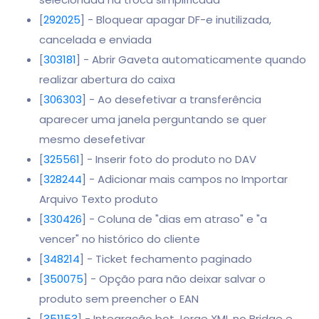
[
292025
] - Bloquear apagar DF-e inutilizada,
cancelada e enviada
[
303181
] - Abrir Gaveta automaticamente quando
realizar abertura do caixa
[
306303
] - Ao desefetivar a transferência
aparecer uma janela perguntando se quer
mesmo desefetivar
[
325561
] - Inserir foto do produto no DAV
[
328244
] - Adicionar mais campos no Importar
Arquivo Texto produto
[
330426
] - Coluna de "dias em atraso" e "a
vencer" no histórico do cliente
[
348214
] - Ticket fechamento paginado
[
350075
] - Opção para não deixar salvar o
produto sem preencher o EAN
[
351153
] - Integração bot Jorge XML no Bridge e