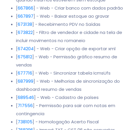
[
667866
] - Web - Criar banco com dados padrão
[
667897
] - Web - Baixar estoque ao gravar
[
673138
] - Recebimento PDV no Saídas
[
673822
] - Filtro de vendedor e cidade na tela de
incluir movimentos no romaneio
[
674204
] - Web - Criar opção de exportar xml
[
675812
] - Web - Permissão gráfico resumo de
vendas
[
677716
] - Web - Sincronizar tabela IcmsUfs
[
687999
] - Web - Melhorias de sincronização do
dashboard resumo de vendas
[
689546
] - Web - Cadastro de países
[
717556
] - Permissão para sair com notas em
contingencia
[
738105
] - Homologação Acerto Fiscal
[
768296
] - Import TXT - CST 06 não converter