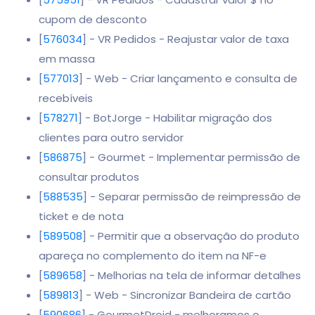
cupom de desconto
[
576034
] - VR Pedidos - Reajustar valor de taxa
em massa
[
577013
] - Web - Criar lançamento e consulta de
recebíveis
[
578271
] - BotJorge - Habilitar migração dos
clientes para outro servidor
[
586875
] - Gourmet - Implementar permissão de
consultar produtos
[
588535
] - Separar permissão de reimpressão de
ticket e de nota
[
589508
] - Permitir que a observação do produto
apareça no complemento do item na NF-e
[
589658
] - Melhorias na tela de informar detalhes
[
589813
] - Web - Sincronizar Bandeira de cartão
[
590686
] - GourmetDroid - melhoramos o