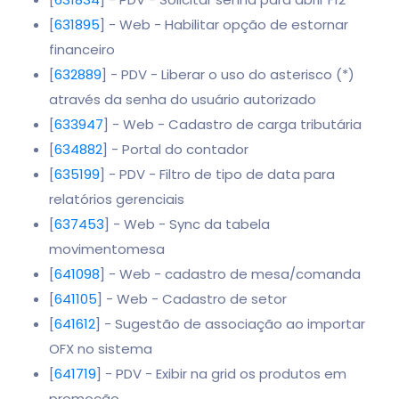
[
631895
] - Web - Habilitar opção de estornar
financeiro
[
632889
] - PDV - Liberar o uso do asterisco (*)
através da senha do usuário autorizado
[
633947
] - Web - Cadastro de carga tributária
[
634882
] - Portal do contador
[
635199
] - PDV - Filtro de tipo de data para
relatórios gerenciais
[
637453
] - Web - Sync da tabela
movimentomesa
[
641098
] - Web - cadastro de mesa/comanda
[
641105
] - Web - Cadastro de setor
[
641612
] - Sugestão de associação ao importar
OFX no sistema
[
641719
] - PDV - Exibir na grid os produtos em
promoção