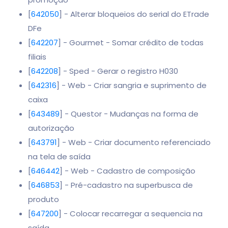
[
642050
] - Alterar bloqueios do serial do ETrade
DFe
[
642207
] - Gourmet - Somar crédito de todas
filiais
[
642208
] - Sped - Gerar o registro H030
[
642316
] - Web - Criar sangria e suprimento de
caixa
[
643489
] - Questor - Mudanças na forma de
autorização
[
643791
] - Web - Criar documento referenciado
na tela de saída
[
646442
] - Web - Cadastro de composição
[
646853
] - Pré-cadastro na superbusca de
produto
[
647200
] - Colocar recarregar a sequencia na
saída