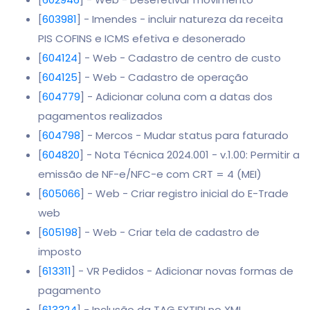
[
603981
] - Imendes - incluir natureza da receita
PIS COFINS e ICMS efetiva e desonerado
[
604124
] - Web - Cadastro de centro de custo
[
604125
] - Web - Cadastro de operação
[
604779
] - Adicionar coluna com a datas dos
pagamentos realizados
[
604798
] - Mercos - Mudar status para faturado
[
604820
] - Nota Técnica 2024.001 - v.1.00: Permitir a
emissão de NF-e/NFC-e com CRT = 4 (MEI)
[
605066
] - Web - Criar registro inicial do E-Trade
web
[
605198
] - Web - Criar tela de cadastro de
imposto
[
613311
] - VR Pedidos - Adicionar novas formas de
pagamento
[
613324
] - Inclusão da TAG EXTIPI no XML