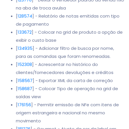
na aba de troca avulsa
[
128574
] - Relatório de notas emitidas com tipo
de pagamento
[
133672
] - Colocar na grid de produto a opção de
exibir o custo base
[
134935
] - Adicionar filtro de busca por nome,
para as comandas que foram renomeadas.
[
152308
] - Acrescentar no histórico do
clientes/fornecedores devoluções e créditos
[
158567
] - Exportar XML da carta de correção
[
158687
] - Colocar Tipo de operação na grid de
saídas view
[
176156
] - Permitir emissão de NFe com itens de
origem estrangeira e nacional no mesmo
movimento
[
181276
] - Gourmet - Ajuste da cor da label em