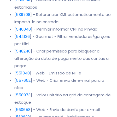
estornados
[
539708
] - Referenciar XML automaticamente ao
importá-lo na entrada
[
540040
] - Permitir informar CPF no PinPad
[
544136
] - Gourmet - Filtrar vendedores/garçons
por filial
[
548246
] - Criar permissão para bloquear a
alteração da data de pagamento das contas a
pagar
[
551348
] - Web - Emissão de NF-e
[
557652
] - Web - Criar envio de e-mail para o
nfce
[
558973
] - Valor unitário na grid da contagem de
estoque
[
560658
] - Web - Envio da danfe por e-mail.
[
562628
] - GourmetDroid - habilitamos o