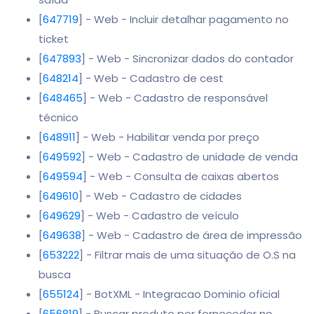
[
647719
] - Web - Incluir detalhar pagamento no
ticket
[
647893
] - Web - Sincronizar dados do contador
[
648214
] - Web - Cadastro de cest
[
648465
] - Web - Cadastro de responsável
técnico
[
648911
] - Web - Habilitar venda por preço
[
649592
] - Web - Cadastro de unidade de venda
[
649594
] - Web - Consulta de caixas abertos
[
649610
] - Web - Cadastro de cidades
[
649629
] - Web - Cadastro de veículo
[
649638
] - Web - Cadastro de área de impressão
[
653222
] - Filtrar mais de uma situação de O.S na
busca
[
655124
] - BotXML - Integracao Dominio oficial
[
656819
] - Buscar produto por fornecedor no