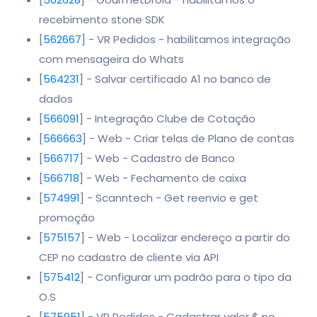
recebimento stone SDK
[
562667
] - VR Pedidos - habilitamos integração
com mensageira do Whats
[
564231
] - Salvar certificado A1 no banco de
dados
[
566091
] - Integração Clube de Cotação
[
566663
] - Web - Criar telas de Plano de contas
[
566717
] - Web - Cadastro de Banco
[
566718
] - Web - Fechamento de caixa
[
574991
] - Scanntech - Get reenvio e get
promoção
[
575157
] - Web - Localizar endereço a partir do
CEP no cadastro de cliente via API
[
575412
] - Configurar um padrão para o tipo da
O.S
[
575951
] - VR Pedidos - Cadastrar valor $ no