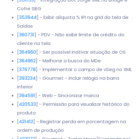
Cofre SIEG
[
353944
] - Exibir alíquota % IPI na grid da tela de
Saídas
[
360731
] - PDV - Não exibir limite de crédito do
cliente na tela
[
364960
] - Ser possível inativar situação de OS
[
364962
] - Melhorar a busca do MDe
[
376778
] - Implementar o campo de vSeg no XML
[
393234
] - Gourmet - incluir relógio na barra
inferior
[
394591
] - Web - Sincronizar marca
[
420533
] - Permissão para visualizar histórico do
produto
[
421412
] - Registrar perda em porcentagem na
ordem de produção
[
422072
] - Gourmet - Tratar Mesa/Comanda por