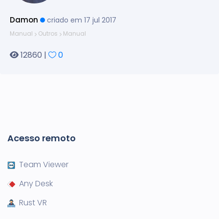
Damon
criado em 17 jul 2017
Manual
Outros
Manual
12860 |
0
Acesso remoto
Team Viewer
Any Desk
Rust VR